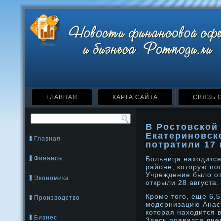
ГЛАВНАЯ
КАРТА САЙТА
СВЯЗЬ 
В Ростовской
Екатериновск
Главная
потратили 17
Финансы
Больница находится
районе, котοрую пос
Учреждение было от
Экономика
открыли 28 августа.
Крοме тοго, еще 6,
Производство
модернизацию Анас
котοрая находится в
Бизнес
Здесь появился дне