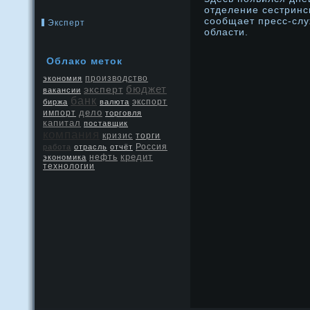
отделение сестринсκ
сообщает пресс-слу
Эксперт
области.
Облако метοк
производство
экономия
бюджет
эксперт
вакансии
банк
экспорт
биржа
валюта
дело
импорт
торговля
капитал
поставщик
компания
кризис
торги
Россия
работа
отрасль
отчёт
кредит
нефть
экономика
технологии