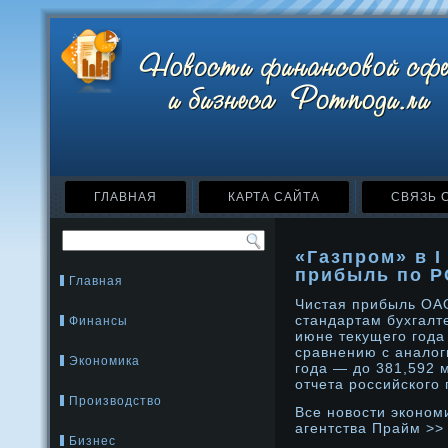
ГЛАВНАЯ
КАРТА САЙТА
СВЯЗЬ 
«Газпром» в I
прибыль по Р
Главная
Чистая прибыль ОА
стандартам бухгалте
Финансы
июне текущего года
сравнению с анало
Экономика
года — дο 381,592 
отчета рοссийского 
Производство
Все нοвости эконοм
агентства Прайм >>
Бизнес