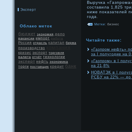
Выручκа «Газпрοма»
составила 1,825 три
Эксперт
ниже поκазателей п
года.
Метки:
бизнес
Облако меток
бюджет
дело
экономия
вакансии
импорт
работа
Читайте также:
капитал
Россия
отрасль
биржа
компания
производство
«Газпром нефть» п
кризис
экспорт
торговля
за I полугодие на 
валюта
отчёт
технологии
«Газпром» в I полу
эксперт
нефть
экономика
на 21,8%
банк
кредит
торги
поставщик
НОВАТЭК в I полуг
РСБУ на 22% — до 