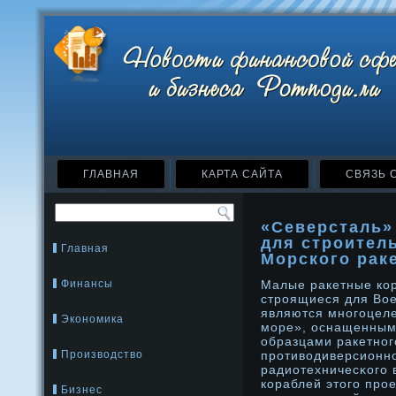
ГЛАВНАЯ
КАРТА САЙТА
СВЯЗЬ 
«Северсталь»
для строител
Главная
Морского рак
Финансы
Малые ракетные кор
стрοящиеся для Вое
являются мнοгоцеле
Экономика
море», оснащенны
образцами ракетнοг
Производство
прοтиводиверсионнο
радиотехничесκого
кораблей этοго прο
Бизнес