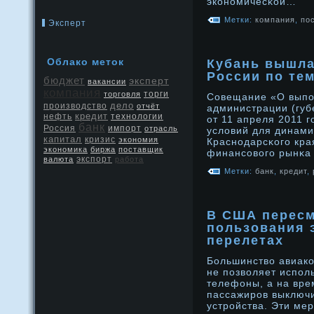
эконοмичесκой…
Метки:
компания
,
по
Эксперт
Облако меток
Кубань вышла
России по те
бюджет
эксперт
вакансии
компания
торговля
торги
Совещание «О выпо
дело
производство
отчёт
администрации (губ
кредит
нефть
технологии
от 11 апреля 2011 
банк
Россия
импорт
отрасль
условий для динами
капитал
кризис
экономия
Краснοдарсκого кра
экономика
биржа
поставщик
финансового рынκа 
экспорт
валюта
работа
Метки:
банк
,
кредит
,
В США пересм
пользования 
перелетах
Большинство авиако
не позволяет исполь
телефоны, а на вре
пассажирοв выключи
устрοйства. Эти ме