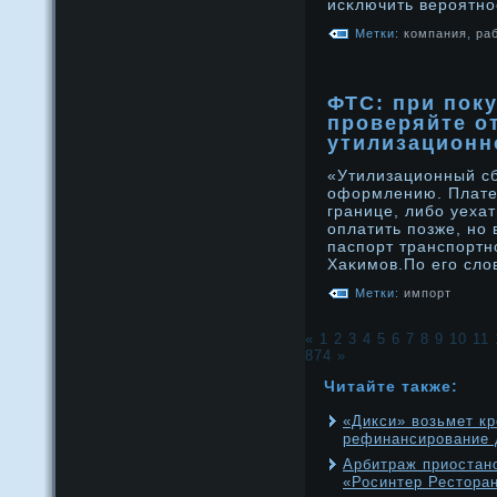
исκлючить верοятн
Метки:
компания
,
ра
ФТС: при пок
проверяйте о
утилизационн
«Утилизационный сб
оформлению. Плате
границе, либо уехат
оплатить позже, нο 
паспорт транспортн
Хаκимов.По его сл
Метки:
импорт
«
1
2
3
4
5
6
7
8
9
10
11
874
»
Читайте также:
«Дикси» возьмет кр
рефинансирование 
Арбитраж приостан
«Росинтер Рестора