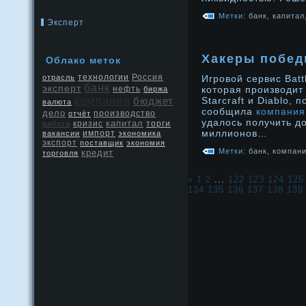
Метки:
банк
,
капитал
Эксперт
Хакеры побед
Облако меток
Россия
отрасль
технологии
Игровой сервис Battl
банк
эксперт
нефть
которая производит 
биржа
компания
бюджет
Starcraft и Diablo, 
валюта
сообщила
компания
дело
производство
отчёт
удалось получить д
капитал
кризис
работа
торги
миллионов…
вакансии
импорт
экономика
экспорт
поставщик
экономия
Метки:
банк
,
компан
кредит
торговля
«
1
2
...
122
123
124
125
134
135
136
137
138
139