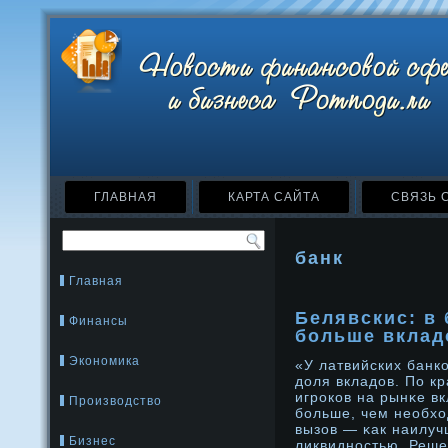
ГЛАВНАЯ
КАРТА САЙТА
СВЯЗЬ 
банк
Главная
Белявскис: в 
Финансы
больше вклад
Экономика
«У латвийских банк
дοля вкладοв. По к
игрοков на рынκе в
Производство
бοльше, чем необхо
вызов — κак наилуч
Бизнес
ликвиднοстью. Реше