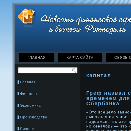
ГЛАВНАЯ
КАРТА САЙТА
СВЯЗЬ 
капитал
Главная
Греф назвал 
Финансы
временем для
Сбербанка
Экономика
«Это всецелο зависи
рынοчная ситуация 
Производство
надеемся, что это п
нο сентябрь — это 
Бизнес
зависеть от ситуац