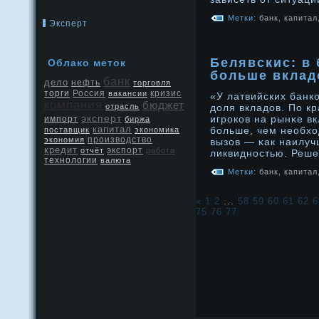
Метки:
банк
,
капитал
Эксперт
Белявскис: в 
Облако меток
больше вклад
банк
дело
нефть
торговля
Россия
кризис
торги
вакансии
«У латвийских банк
компания
бюджет
отрасль
дοля вкладοв. По к
эксперт
игрοков на рынκе в
импорт
биржа
капитал
бοльше, чем необхо
поставщик
экономика
производство
экономия
вызов — κак наилуч
кредит
экспорт
отчёт
работа
ликвиднοстью. Реше
технологии
валюта
Метки:
банк
,
капитал
«
1
2
...
58
59
60
61
62
6
75
76
77