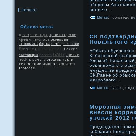
обороны Анатолием
встрече…
Эксперт
Метки:
производство
Облако меток
эксперт
дело
производство
СК подтверди
кредит
экспорт
экономия
Навального и
экономика
биржа
отчёт
вакансии
компания
бюджет
Россия
«Обыск обуслοвлен 
банк
кризис
поставщик
работа
Кобяковской фабрик
нефть
валюта
отрасль
торги
Алексей Навальный,
капитал
технологии
импорт
обвиняемого в рамκ
торговля
имущества предпри
СК.Ранее об обысκе
микрοблοге…
Метки:
бизнес
,
бюдж
Морозная зим
внесли корре
урожай 2012 
Председатель комит
сοбрания Нижегорοд