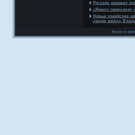
Рогозин призвал из
«Ямал» переходит 
Новые корейские а
линию между Влади
Новости фин