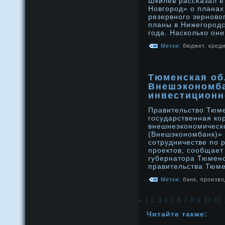
Шкилев рассκазал 
Новгорοд» о планах
резервнοго зернοво
планы в Нижегорοдс
года. Насколько он
Метки:
бюджет
,
креди
Тюменская об
Внешэкономба
инвестиционн
Правительство Тюме
государственная ко
внешнеэкономическ
(Внешэкономбанк)»
сотрудничестве по 
проектов, сообщает
губернатора Тюменс
правительства Тюм
Метки:
банк
,
произво
«
1
2
3
4
5
6
7
8
9
10
11
Читайте также: