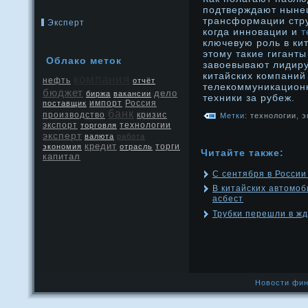
подтверждают нын
трансформации стру
Эксперт
когда инновации и
т
ключевую роль в ки
этому такие гиганты
Облако меток
завоевывают лидир
китайских компаний
компания
нефть
отчёт
телекоммуникацион
бюджет
дело
биржа
вакансии
техники за рубеж.
Россия
поставщик
импорт
банк
производство
кризис
Метки:
технологии
,
э
экспорт
торговля
технологии
эксперт
валюта
работа
кредит
экономия
отрасль
торги
Читайте также:
капитал
C сентября в России
В китайских автомо
асбест
Трубки перешли в ж
Новости фин