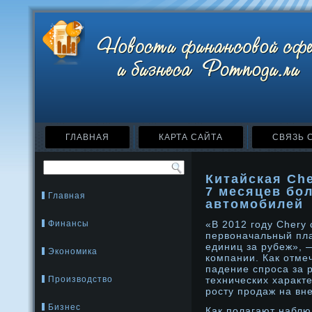
ГЛАВНАЯ
КАРТА САЙТА
СВЯЗЬ 
Китайская Ch
7 месяцев бол
Главная
автомобилей
Финансы
«В 2012 году Chery
первоначальный пла
единиц за рубеж», 
Экономика
компании. Как отме
падение спроса за 
Производство
технических характ
росту продаж на вн
Бизнес
Как полагают наблю