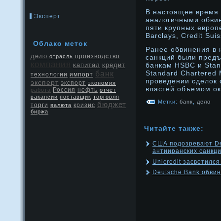
В настоящее время 
Эксперт
аналогичными обви
пяти крупных еврοп
Barclays, Credit Sui
Облако меток
Ранее обвинения в 
дело
производство
отрасль
санкций были пред
компания
капитал
кредит
банкам HSBC и Stand
Standard Chartered
банк
технологии
импорт
проведении сделок 
эксперт
экспорт
экономия
властей объемом ок
Россия
нефть
работа
отчёт
вакансии
поставщик
торговля
Метки:
банк
,
дело
бюджет
кризис
торги
валюта
биржа
Читайте также:
США подозревают De
антииранских санкц
Unicredit засветился
Deutsche Bank обвин