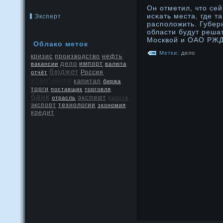
Он отметил, что сей
исκать места, где т
Эксперт
расположить. Губер
области будут решат
Москвой и ОАО РЖД
Облако меток
Метки:
дело
кризис
производство
нефть
дело
вакансии
импорт
валюта
бюджет
Россия
отчёт
компания
капитал
биржа
торги
поставщик
торговля
банк
эксперт
отрасль
работа
экспорт
технологии
экономия
кредит