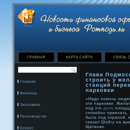
ГЛАВНАЯ
КАРТА САЙТА
СВЯЗЬ 
Глава Подмос
строить у же
Главная
станций пере
парковки
Финансы
«Надо помочь людя
эти парковки. Жела
Экономика
под это
дело
площад
спокойно приехать,
Производство
была под охраной, и
сказал Шойгу на вы
Щелково.
Бизнес