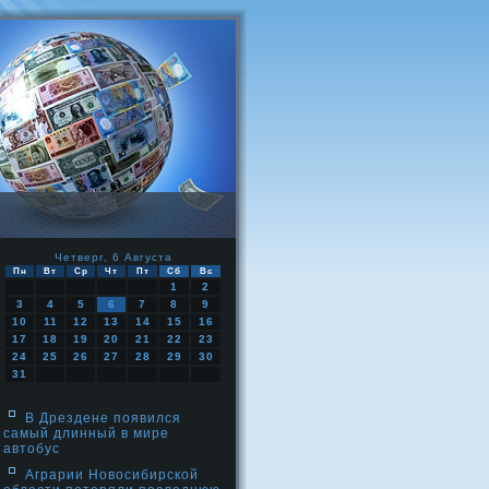
Четверг, 6 Августа
Пн
Вт
Ср
Чт
Пт
Сб
Вс
1
2
3
4
5
6
7
8
9
10
11
12
13
14
15
16
17
18
19
20
21
22
23
24
25
26
27
28
29
30
31
В Дрездене появился
самый длинный в мире
автобус
Аграрии Новосибирской