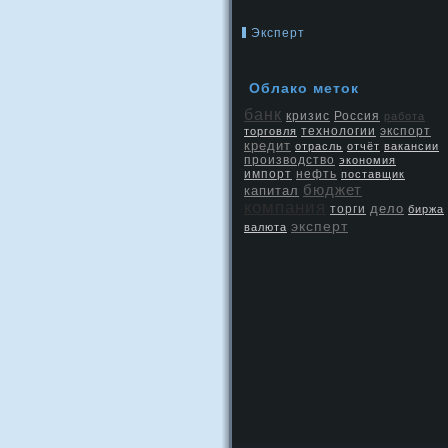
Эксперт
Облако меток
банк
кризис
Россия
работа
экспорт
торговля
технологии
кредит
отрасль
отчёт
вакансии
производство
экономия
нефть
импорт
поставщик
бюджет
капитал
компания
дело
торги
биржа
эксперт
валюта