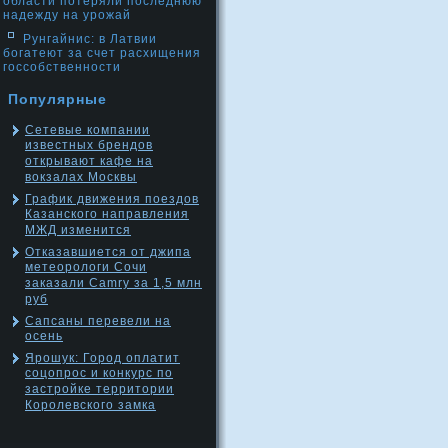
области потеряли последнюю
надежду на урожай
Рунгайнис: в Латвии
богатеют за счет расхищения
госсобственности
Популярные
Сетевые компании
известных брендов
открывают кафе на
вокзалах Москвы
График движения поездов
Казанского направления
МЖД изменится
Отказавшиется от джипа
метеорологи Сочи
заказали Camry за 1,5 млн
руб
Сапсаны перевели на
осень
Ярошук: Город оплатит
соцопрос и конкурс по
застройке территории
Королевского замка