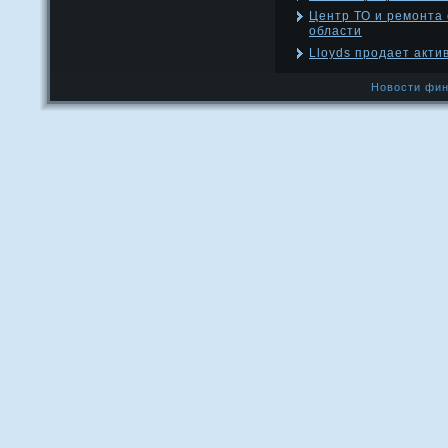
Центр ТО и ремонта 
области
Lloyds продает акти
Новости фин