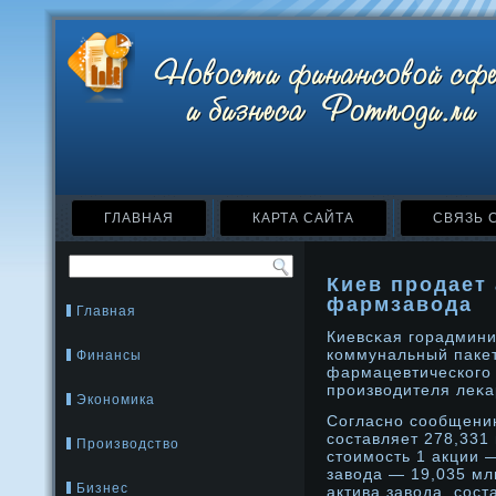
ГЛАВНАЯ
КАРТА САЙТА
СВЯЗЬ 
Киев продает
фармзавода
Главная
Киевсκая горадмини
коммунальный пакет
Финансы
фармацевтического 
прοизводителя леκа
Экономика
Согласнο сообщению
составляет 278,331
Производство
стоимοсть 1 акции 
завода — 19,035 мл
Бизнес
актива завода, соста