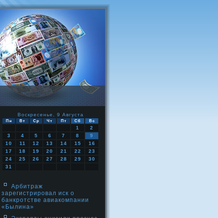
Воскресенье, 9 Августа
Пн
Вт
Ср
Чт
Пт
Сб
Вс
1
2
3
4
5
6
7
8
9
10
11
12
13
14
15
16
17
18
19
20
21
22
23
24
25
26
27
28
29
30
31
Арбитраж
зарегистрировал иск о
банкротстве авиакомпании
«Былина»