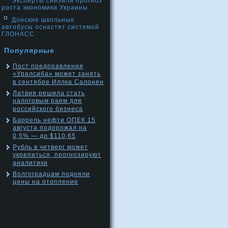
Эксперты снизили прогноз
роста экономики Украины
Донские школьные
автобусы оснастят системой
ГЛОНАСС
Популярные
Пост предправления
«Уралсиба» может занять
в сентябре Иллка Салонен
Латвия решила стать
налоговым раем для
российского бизнеса
Баррель нефти ОПЕК 15
августа подорожал на
0,5% — до $110,65
Рубль в четверг может
укрепиться, прогнозируют
аналитики
Волгоградцам подняли
цены на отопление