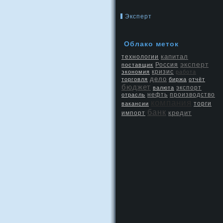
Эксперт
Облако меток
капитал
технологии
эксперт
Россия
поставщик
кризис
экономия
работа
дело
торговля
биржа
отчёт
бюджет
экспорт
валюта
нефть
производство
отрасль
компания
вакансии
торги
банк
кредит
импорт