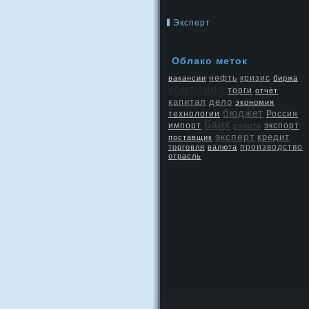
Эксперт
Облако метοк
нефть
кризис
вакансии
биржа
компания
торги
отчёт
капитал
дело
экономия
бюджет
Россия
технологии
банк
экспорт
импорт
работа
эксперт
кредит
поставщик
производство
торговля
валюта
отрасль