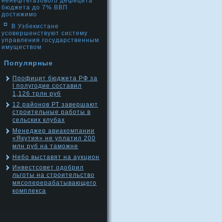
ненефтегазового дефицита
бюджета до 7% ВВП
достижимо
В Узбекистане
усовершенствуют систему
управления государственным
имуществом
Популярные
Профицит бюджета РФ за
I полугодие составил
1,126 трлн руб
12 районов РТ завершают
строительные работы в
сельских клубах
Менеджер авиакомпании
«Якутия» не уплатил 200
млн руб на таможне
Небо выставят на аукцион
Инвестсовет одобрил
льготы на строительство
мясоперерабатывающего
комплекса