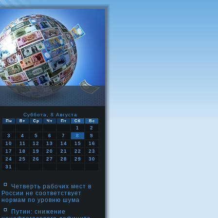
Суббота, 8 Августа
Пн
Вт
Ср
Чт
Пт
Сб
Вс
1
2
3
4
5
6
7
8
9
10
11
12
13
14
15
16
17
18
19
20
21
22
23
24
25
26
27
28
29
30
31
Четверть рабочих мест в
России не соответствует
нормам по уровню шума
Путин: снижение