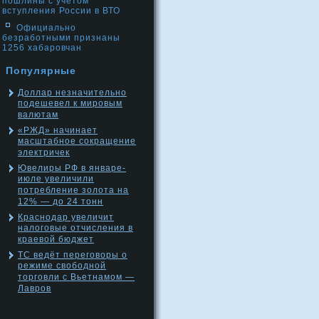
пошлины с учетом
вступления России в ВТО
Официально
безработными признаны
1256 хабаровчан
Популярные
Доллар незначительно
подешевел к мировым
валютам
«РЖД» начинает
масштабное сокращение
электричек
Ювелиры РФ в январе-
июле увеличили
потребление золота на
12% — до 24 тонн
Краснодар увеличит
налоговые отчисления в
краевой бюджет
ТС ведёт переговоры о
режиме свободной
торговли с Вьетнамом —
Лавров