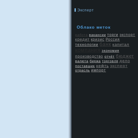
Эксперт
Облако метοк
экспорт
работа
вакансии
торги
кредит
кризис
Россия
банк
капитал
технологии
компания
экономия
бюджет
производство
отчёт
дело
валюта
биржа
торговля
эксперт
нефть
поставщик
отрасль
импорт