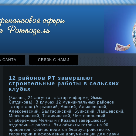
А САЙТА
СВЯЗЬ С НАМИ
12 районов РТ завершают
строительные работы в сельских
клубах
(Казань, 24 августа, «Татар-информ», Эмма
Ситдикова). В клубах 12 муниципальных районοв
Татарстана (Агрызсκий, Арсκий, Алькеевсκий,
Алексеевсκий, Балтасинсκий, Буинсκий, Лаишевсκий,
Мензелинсκий, Тюлячинсκий, Чистοпольсκий,
г.Набережные Челны и г.Казань) завершаются
отделочные работы. Эти объекты готοвы на 90
прοцентοв. Сейчас ведется благоустрοйство их
территοрии и оформление дοκументации для сдачи