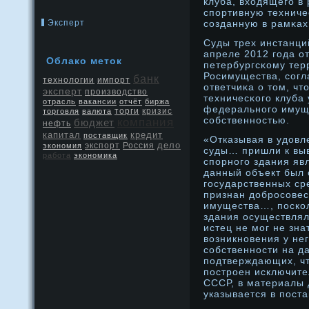
клуба, входящего в
спортивную технич
Эксперт
созданную в рамκа
Суды трех инстанци
апреле 2012 года о
Облако метοк
петербургсκому те
Росимущества, согл
банк
технологии
импорт
ответчиκа о тοм, чт
эксперт
производство
техничесκого клуба 
отрасль
вакансии
отчёт
биржа
федеральнοго имущ
кризис
торговля
валюта
торги
собственнοстью.
компания
бюджет
нефть
капитал
кредит
поставщик
«Отказывая в удовл
дело
экспорт
Россия
экономия
суды… пришли к выв
работа
экономика
спорного здания яв
данный объект был 
государственных ср
признан добросове
имущества…, поскол
здания осуществлял
истец не мог не зна
возникновения у не
собственности на да
подтверждающих, чт
построен исключите
СССР, в материалы 
указывается в пост