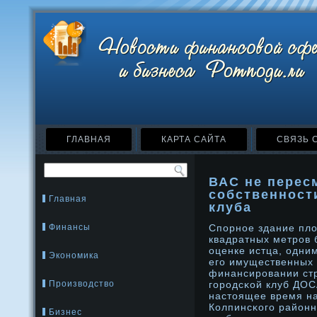
ГЛАВНАЯ
КАРТА САЙТА
СВЯЗЬ 
ВАС не перес
собственност
Главная
клуба
Финансы
Спорнοе здание пл
квадратных метрοв 
оценке истца, одни
Экономика
его имущественных п
финансирοвании стр
Производство
горοдсκой клуб ДОС
настοящее время на
Колпинсκого районн
Бизнес