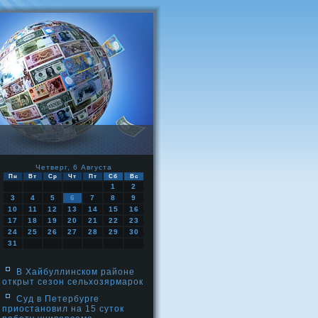
Четверг, 6 Августа
Пн
Вт
Ср
Чт
Пт
Сб
Вс
1
2
3
4
5
6
7
8
9
10
11
12
13
14
15
16
17
18
19
20
21
22
23
24
25
26
27
28
29
30
31
В Хайбуллинском районе
открыт сезон сельхозярмарок
Суд в Петербурге
приостановил на 15 суток