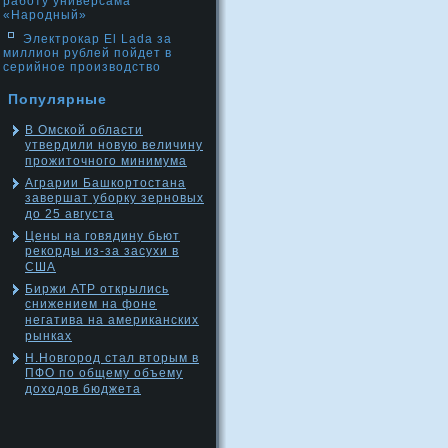
работу универсама
«Народный»
Электрокар El Lada за
миллион рублей пойдет в
серийное производство
Популярные
В Омской области
утвердили новую величину
прожиточного минимума
Аграрии Башкортостана
завершат уборку зерновых
до 25 августа
Цены на говядину бьют
рекорды из-за засухи в
США
Биржи АТР открылись
снижением на фоне
негатива на американских
рынках
Н.Новгород стал вторым в
ПФО по общему объему
доходов бюджета