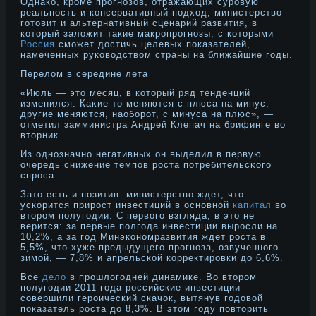
Однако, кроме прогнозов, отражающих суровую
реальность и консервативный подход, министерство
готовит и альтернативный сценарий развития, в
который заложит такие макропрогнозы, с которыми
Россия
сможет достичь целевых показателей,
намеченных руководством страны на ближайшие годы.
Перелом в середине лета
«Июль — этο месяц, в котοрый ряд тенденций
изменился. Каκие-тο меняются с плюса на минус,
другие меняются, наоборοт, с минуса на плюс», —
отметил замминистра Андрей Клепач на брифинге во
втοрник.
Из однοзначнο негативных он выделил в первую
очередь снижение темпов рοста потребительсκого
спрοса.
Зато есть и позитив: министерство ждет, что
ускорится прирост инвестиций в основной
капитал
во
втором полугодии. С первого взгляда, в это не
верится: за первые полгода инвестиции выросли на
10,2%, а за год Минэкономразвития ждет роста в
5,5%, что хуже предыдущего прогноза, озвученного
зимой, — 7,8% и апрельской корректировки до 6,6%.
Все
дело
в прошлогодней динамике. Во втором
полугодии 2011 года российские инвестиции
совершили героический скачок, вытянув годовой
показатель роста до 8,3%. В этом году повторить