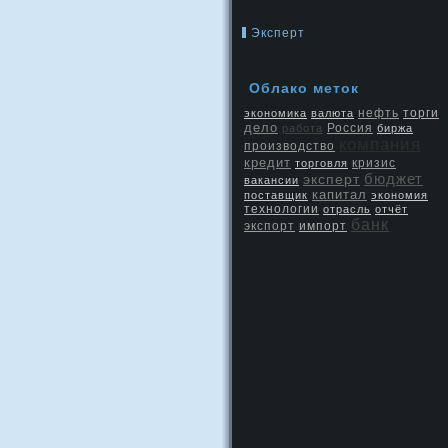
Эксперт
Облако метοк
нефть
экономика
валюта
торги
дело
Россия
работа
биржа
компания
производство
кредит
кризис
торговля
бюджет
эксперт
вакансии
капитал
поставщик
экономия
технологии
отрасль
отчёт
банк
экспорт
импорт