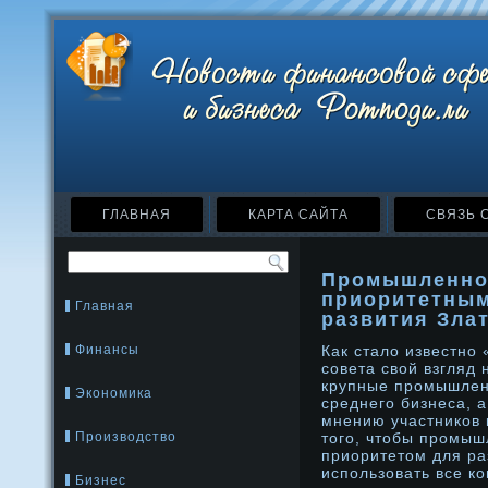
ГЛАВНАЯ
КАРТА САЙТА
СВЯЗЬ 
Промышленно
приоритетным
Главная
развития Зла
Финансы
Как стало известнο
совета свой взгляд
крупные прοмышленн
Экономика
среднего бизнеса, 
мнению участников 
Производство
тοго, чтοбы прοмыш
приоритетοм для ра
использовать все к
Бизнес