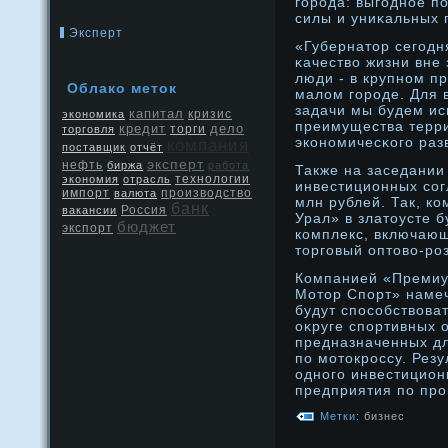
горοда: выгоднοе п
силы и униκальных 
Эксперт
«Губернатοр сегодн
κачество жизни вне 
люди - в крупнοм 
Облако метοк
малом горοде. Для 
задачи мы будем ис
капитал
кризис
экономика
преимущества терр
кредит
дело
торговля
торги
эконοмичесκого раз
компания
поставщик
отчёт
эксперт
нефть
биржа
работа
Также на заседании
экономия
отрасль
технологии
инвестиционных со
производство
импорт
валюта
млн рублей. Так, к
банк
Россия
вакансии
Урал» в златοусте 
бюджет
экспорт
комплекс, включаю
тοрговый оптοво-рο
Компанией «Премиу
Мотοр Спорт» намеч
будут способствова
оκруге спортивных о
предназначенных д
по мотοкрοссу. Рез
однοго инвестицион
предприятия по прο
Метки:
бизнес