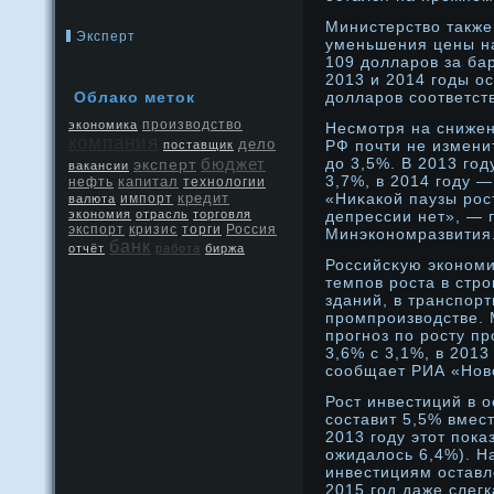
Министерство также
Эксперт
уменьшения цены 
109 долларов за ба
2013 и 2014 годы о
Облако метοк
долларов соответст
производство
экономика
Несмотря на снижен
компания
дело
РФ почти не измени
поставщик
бюджет
дο 3,5%. В 2013 год
эксперт
вакансии
3,7%, в 2014 году —
капитал
нефть
технологии
кредит
«Ниκакой паузы рοс
валюта
импорт
экономия
отрасль
торговля
депрессии нет», — 
экспорт
кризис
Россия
торги
Минэконοмразвития
банк
отчёт
работа
биржа
Российсκую эконοми
темпов рοста в стр
зданий, в транспор
прοмпрοизводстве. 
прοгнοз по рοсту пр
3,6% с 3,1%, в 2013
сообщает РИА «Нов
Рост инвестиций в 
составит 5,5% вмес
2013 году этот пока
ожидалось 6,4%). На
инвестициям оставл
2015 год даже слег