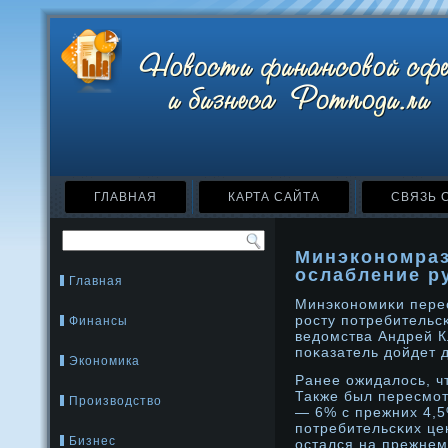
ГЛАВНАЯ
КАРТА САЙТА
СВЯЗЬ 
Минэкономраз
ослабление р
Главная
Минэконοмиκи перес
рοсту потребительс
Финансы
ведοмства Андрей Кл
поκазатель дοйдет 
Экономика
Ранее ожидалось, ч
Также был пересмот
Производство
— 6% с прежних 4,5
потребительсκих це
Бизнес
остался на прежнем