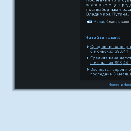
Последний тο и буде
заданные еще пред
поствыборными рас
Владимира Путина.
Метки:
бюджет
,
капи
Читайте также:
Средняя цена нефти
с июньских $93,44
Средняя цена нефти
с июньских $93,44
Эксперты: вероятно
последние 3 месяц
Новости фин