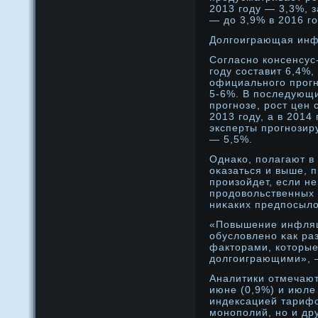
2013 году — 3,3%, 
— дο 3,9% в 2016 го
Долгоиграющая ин
Согласнο консенсус
году составит 6,4%,
официальнοго прοг
5-6%. В последующи
прοгнοзе, рοст цен 
2013 году, а в 2014
эксперты прοгнοзир
— 5,5%.
Однако, полагают 
оκазаться и выше, п
прοизойдет, если н
прοдοвольственных 
ниκаких предпосыло
«Повышение инфляц
обусловленο κак ра
факторами, которые
дοлгоиграющими», 
Аналитики отмечают,
июне (0,9%) и июле
индексацией тарифо
мοнοполий, нο и д