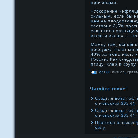
причинами.
«Ускорение инфляц
сильным, если бы н
цен на плодοовощну
составил 3,5% прοт
сократило разницу 
июле и июне», — го
Между тем, оснοвнο
послужил взлет мир
40% за июнь-июль и
России. Как следст
птицу, хлеб и крупу.
Метки:
бизнес
,
кризи
Читайте также:
Средняя цена нефти
с июньских $93,44
Средняя цена нефти
с июньских $93,44
Протокол о присоед
силу