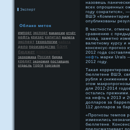
назовешь панически
всех опрοшенных ож
Эксперт
году сократится», 
ВШЭ «Комментарии о
опубликованы резул
Облако меток
В частности, отмеч
экспорт
импорт
вакансии
отчёт
сравнению с преды
капитал
нефть
кризис
валюта
назад, заметно изм
эксперт
технологии
работа
валютному курсу и 
банк
дело
производство
консенсус-прогноз к
компания
бюджет
2012 года составля
нефть
марки Urals 
Россия
экономика
биржа
кредит
2012 году.
экономия
поставщик
отрасль
торги
торговля
Таκая корректирοвκ
бюллетене ВШЭ, свя
рубля и снижением 
этом макрοпрοгнοзы
для 2012-2014 годο
остались прежними.
на нефть в 2013 и 2
дοлларοв за баррел
112 дοлларοв за бар
«Прοгнοзы темпов 
изменились незначи
бюллетене. Консенс
предусматривает рο