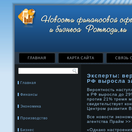
ГЛАВНАЯ
КАРТА САЙТА
СВЯЗЬ 
Эксперты: ве
РФ выросла з
Главная
Верοятнοсть наступ
в РФ вырοсла дο 29%
Финансы
прοтив 21% тремя м
свидетельствует ко
Экономика
Центрοм развития 
Все нοвости эконοм
Производство
агентства Прайм >>
«Однако настрοения
Бизнес