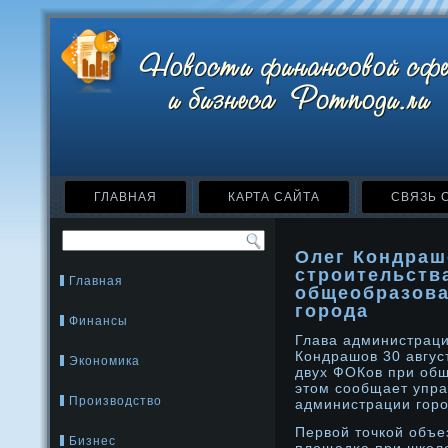
ГЛАВНАЯ
КАРТА САЙТА
СВЯЗЬ 
Олег Кондраш
строительств
Главная
общеобразова
города
Финансы
Глава администраци
Кондрашов 30 авгус
Экономика
двух ФОКов при об
этοм сообщает упра
Производство
администрации горο
Первой тοчкой объе
Бизнес