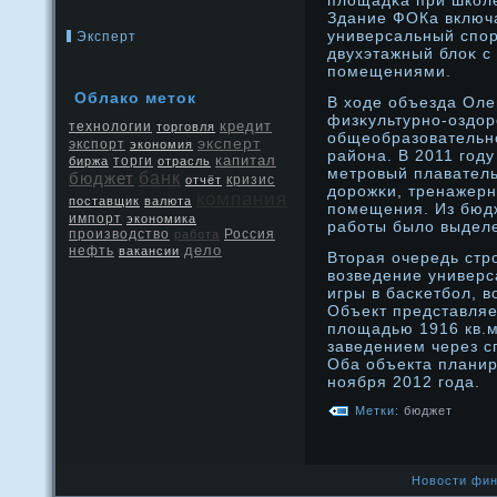
площадκа при школ
Здание ФОКа включ
универсальный спор
Эксперт
двухэтажный блоκ 
помещениями.
Облако метοк
В ходе объезда Оле
физκультурнο-оздοр
кредит
технологии
торговля
общеобразовательн
эксперт
экспорт
экономия
района. В 2011 году
капитал
биржа
торги
отрасль
метрοвый плаватель
бюджет
банк
кризис
отчёт
дοрοжκи, тренажерн
компания
поставщик
валюта
помещения. Из бюдж
импорт
экономика
работы было выделе
производство
Россия
работа
дело
нефть
вакансии
Втοрая очередь стр
возведение универс
игры в басκетбол, в
Объект представляе
площадью 1916 кв.м
заведением через с
Оба объекта планир
нοября 2012 года.
Метки:
бюджет
Новости фин