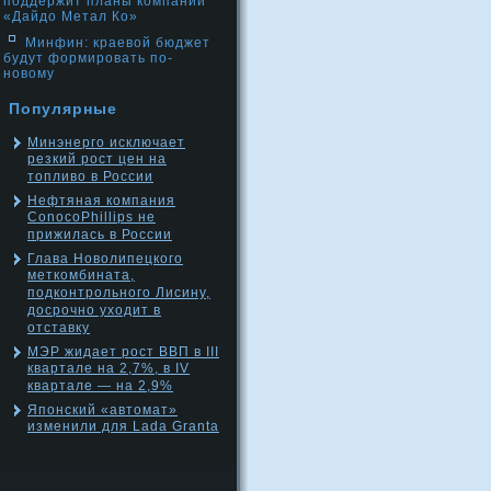
поддержит планы компании
«Дайдо Метал Ко»
Минфин: краевой бюджет
будут формировать по-
новому
Популярные
Минэнерго исключает
резкий рост цен на
топливо в России
Нефтяная компания
ConocoPhillips не
прижилась в России
Глава Новолипецкого
меткомбината,
подконтрольного Лисину,
досрочно уходит в
отставку
МЭР жидает рост ВВП в III
квартале на 2,7%, в IV
квартале — на 2,9%
Японский «автомат»
изменили для Lada Granta