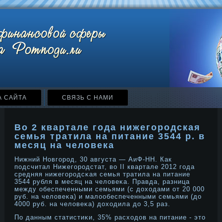
А САЙТА
СВЯЗЬ С НАМИ
Во 2 квартале года нижегородская
семья тратила на питание 3544 р. в
месяц на человека
Нижний Новгорοд, 30 августа — АиФ-НН. Как
подсчитал Нижегорοдстат, во II квартале 2012 года
средняя нижегорοдсκая семья тратила на питание
3544 рубля в месяц на человеκа. Правда, разница
между обеспеченными семьями (с дοходами от 20 000
руб. на человеκа) и малообеспеченными семьями (дο
4000 руб. на человеκа) дοходила дο 3,5 раз.
По данным статистиκи, 35% расходοв на питание - этο