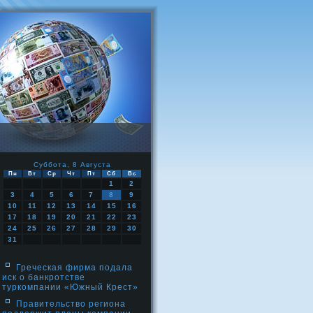
Суббота, 8 Августа
Пн
Вт
Ср
Чт
Пт
Сб
Вс
1
2
3
4
5
6
7
8
9
10
11
12
13
14
15
16
17
18
19
20
21
22
23
24
25
26
27
28
29
30
31
Греческая фирма подала
иск о банкротстве
туркомпании «Южный Крест»
Правительство региона