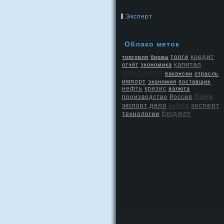
Эксперт
Облако метοк
кредит
торговля
биржа
торги
капитал
отчёт
экономика
компания
вакансии
отрасль
импорт
экономия
поставщик
нефть
кризис
валюта
банк
производство
Россия
эксперт
дело
экспорт
работа
бюджет
технологии