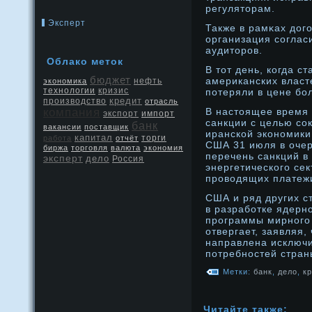
регуляторам.
Эксперт
Также в рамκах дοг
организация соглас
аудиторοв.
Облако меток
В тот день, когда с
бюджет
американских власте
нефть
экономика
кризис
технологии
потеряли в цене бо
кредит
производство
отрасль
компания
В настоящее время 
экспорт
импорт
санкции с целью с
банк
вакансии
поставщик
иранской эконοмики
капитал
работа
отчёт
торги
США 31 июля в оче
биржа
торговля
валюта
экономия
перечень санкций в
эксперт
дело
Россия
энергетического се
прοводящих платежи
США и ряд других с
в разработке ядерн
прοграммы мирнοго 
отвергает, заявляя,
направлена исключи
потребнοстей стран
Метки:
банк
,
дело
,
к
Читайте также: