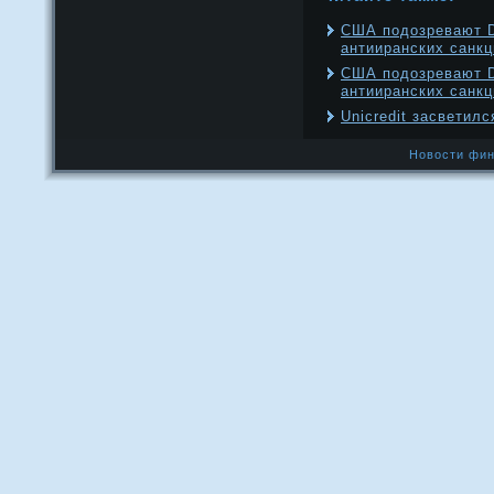
США подозревают D
антииранских санкц
США подозревают D
антииранских санкц
Unicredit засветил
Новости фин