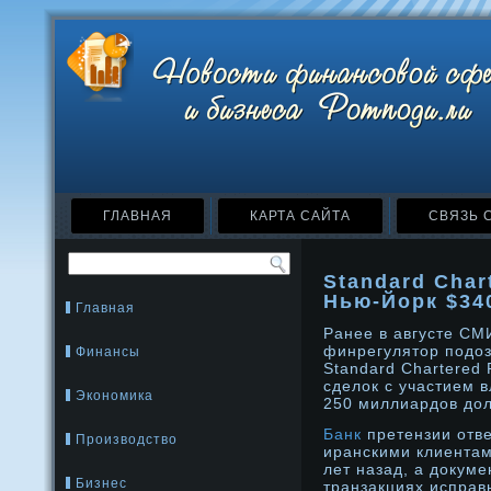
ГЛАВНАЯ
КАРТА САЙТА
СВЯЗЬ 
Standard Char
Нью-Йорк $34
Главная
Ранее в августе СМ
финрегулятор подо
Финансы
Standard Chartered
сделок с участием 
Экономика
250 миллиардов дол
Банк
претензии отве
Производство
иранскими клиентам
лет назад, а докум
Бизнес
транзакциях исправ