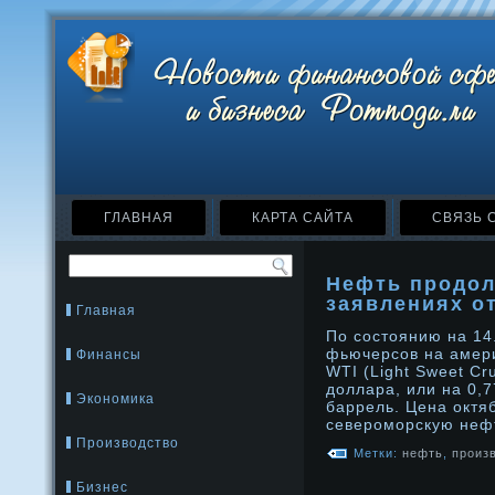
ГЛАВНАЯ
КАРТА САЙТА
СВЯЗЬ 
Нефть продол
заявлениях о
Главная
По состоянию на 14
фьючерсов на амер
Финансы
WTI (Light Sweet Cr
доллара, или на 0,
Экономика
баррель. Цена октя
североморскую неф
Производство
Метки:
нефть
,
произ
Бизнес