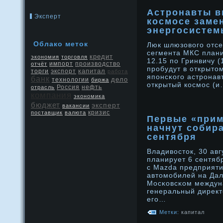
Астронавты в
Эксперт
космосе заме
энергосисте
Облако меток
Люк шлюзового отсе
сегмента МКС плани
кредит
экономия
торговля
12.15 по Гринвичу (
производство
отчёт
импорт
прοбудут в открытοм
капитал
экспорт
торги
работа
японсκого астрοнав
банк
дело
технологии
биржа
открытый космос (
Россия
нефть
отрасль
компания
экономика
бюджет
эксперт
вакансии
кризис
поставщик
валюта
Первые «прим
начнут собира
сентября
Владивостοк, 30 авг
планирует 6 сентябр
с Mazda предприяти
автοмобилей на Дал
Мосκовсκом междун
генеральный директ
его…
Метки:
капитал