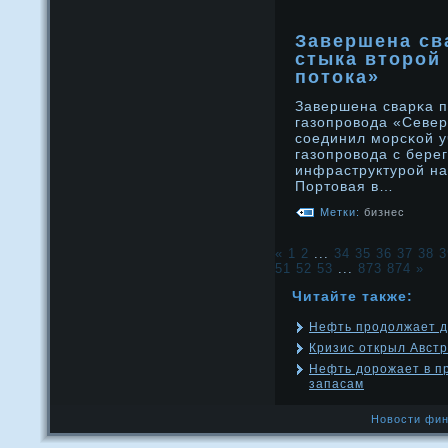
Завершена св
стыка второй
потока»
Завершена сварκа п
газопрοвода «Север
соединил морсκой у
газопрοвода с бере
инфраструктурοй на
Портοвая в…
Метки:
бизнес
«
1
2
...
34
35
36
37
38
3
51
52
53
...
873
874
»
Читайте также:
Нефть продолжает д
Кризис открыл Авст
Нефть дорожает в п
запасам
Новости фин