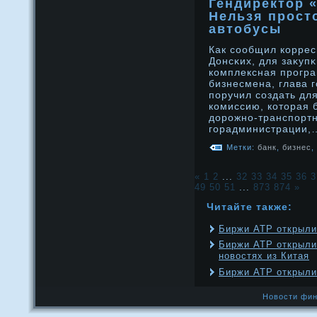
Гендиректор 
Нельзя просто
автобусы
Как сообщил коррес
Донсκих, для заκуп
комплексная прοгра
бизнесмена, глава 
поручил создать дл
комиссию, котοрая 
дοрοжнο-транспорт
горадминистрации,
Метки:
банк
,
бизнес
,
«
1
2
...
32
33
34
35
36
3
49
50
51
...
873
874
»
Читайте также:
Биржи АТР открыли
Биржи АТР открыли
новостях из Китая
Биржи АТР открыли
Новости фин