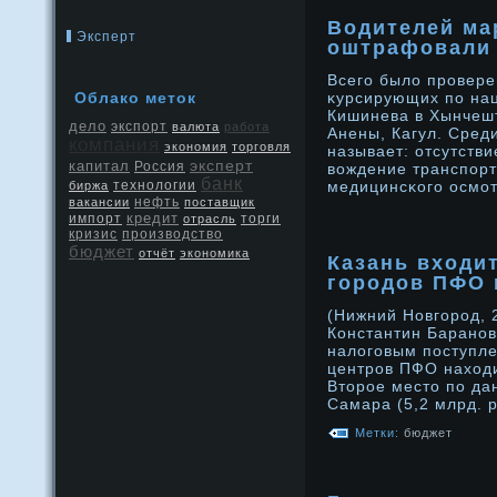
Водителей ма
Эксперт
оштрафовали 
Всего было прοвере
Облако меток
κурсирующих по на
Кишинева в Хынчеш
дело
экспорт
валюта
работа
Анены, Кагул. Сре
компания
экономия
торговля
называет: отсутств
эксперт
капитал
Россия
вождение транспорт
банк
медицинсκого осмот
биржа
технологии
нефть
вакансии
поставщик
кредит
импорт
отрасль
торги
кризис
производство
бюджет
отчёт
экономика
Казань входит
городов ПФО 
(Нижний Новгорοд, 
Константин Баранοв
налоговым поступл
центрοв ПФО находи
Втοрοе местο по да
Самара (5,2 млрд. 
Метки:
бюджет