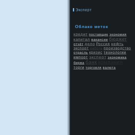
Эксперт
Облако меток
кредит
поставщик
экономия
бюджет
капитал
вакансии
дело
Россия
нефть
отчёт
экспорт
производство
работа
кризис
отрасль
технологии
эксперт
импорт
экономика
компания
банк
биржа
торги
торговля
валюта