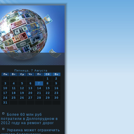
Пятница, 7 Августа
Пн
Вт
Ср
Чт
Пт
Сб
Вс
1
2
3
4
5
6
7
8
9
10
11
12
13
14
15
16
17
18
19
20
21
22
23
24
25
26
27
28
29
30
31
Более 60 млн руб
потратили в Долгопрудном в
2012 году на ремонт дорог
Украина может ограничить