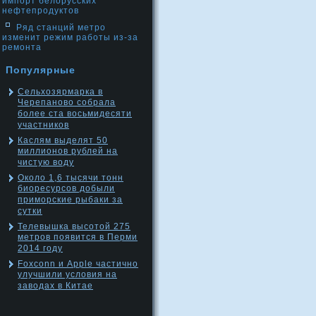
импорт белорусских
нефтепродуктов
Ряд станций метро
изменит режим работы из-за
ремонта
Популярные
Сельхозярмарка в
Черепаново собрала
более ста восьмидесяти
участников
Каслям выделят 50
миллионов рублей на
чистую воду
Около 1,6 тысячи тонн
биоресурсов добыли
приморские рыбаки за
сутки
Телевышка высотой 275
метров появится в Перми
2014 году
Foxconn и Apple частично
улучшили условия на
заводах в Китае