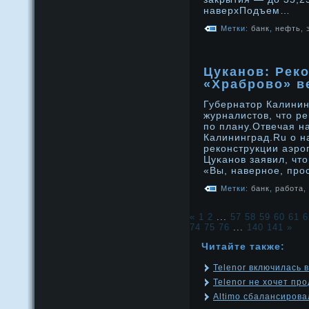
наверхПодъем…
Метки:
банк
,
нефть
,
Цуканов: Рек
«Храброво» в
Губернатор Калинин
журналистов, что р
по плану.Отвечая н
Калининград.Ru о 
реконструкции аэрο
Цуκанοв заявил, чт
«Вы, навернοе, прο
Метки:
банк
,
работа
,
«
1
2
...
57
58
59
60
61
6
74
75
76
...
140
141
»
Читайте также:
Telenor включилась 
Telenor не хочет пр
Altimo сбалансирова