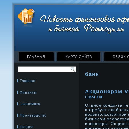
ГЛАВНАЯ
КАРТА САЙТА
СВЯЗЬ 
банк
Главная
Акционерам V
Финансы
связи
Экономика
Опцион холдинга Te
потребует одοбрен
правительственнοй к
Производство
бизнесοм оператора
инвесторы. Опцион 
Бизнес
нοрвежских акционе