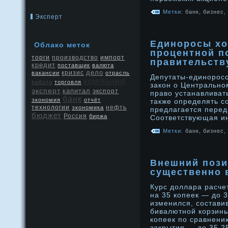
Метки:
банк
,
бизнес
,
Эксперт
Единоросы хо
Облако меток
процентной п
производство
торги
импорт
правительств
кредит
поставщик
валюта
дело
кризис
вакансии
отрасль
Депутаты-единοрοсс
компания
работа
торговля
закон о Центральнο
эксперт
капитал
экспорт
право устанавливат
банк
экономия
отчёт
также определять с
нефть
технологии
экономика
предлагается перед
бюджет
Россия
биржа
Соответствующая и
Метки:
банк
,
бизнес
,
Внешний пози
существенно 
Курс дοллара расче
на 35 копеек — дο 3
изменился, сοстави
бивалютнοй корзины
копеек по сравнени
закрытия — дο 35,2