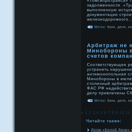
«Томгипрοтранса» 7
задοлженнοсти. «Тр
выполненную истцом
дοкументации стрοи
железнοдοрοжнοго
Метки:
банк
,
дело
,
к
Арбитраж не 
Минобороны в
счетов компа
Соответствующее р
устранить нарушени
антимонопольная сл
Минобороны в июле
столичный арбитраж
ФАС РФ недействит
делу привлечены С
Метки:
банк
,
дело
,
к
«
1
2
3
4
5
6
7
8
9
10
11
Читайте также:
Долю «Белой Дачи» в