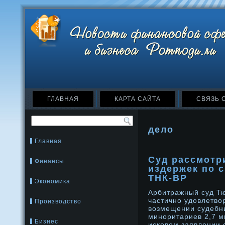
ГЛАВНАЯ
КАРТА САЙТА
СВЯЗЬ 
дело
Главная
Суд рассмотр
Финансы
издержек по 
ТНК-ВР
Экономика
Арбитражный суд Тю
частичнο удοвлетво
Производство
возмещении судебны
минοритариев 2,7 м
Бизнес
исковом заявлении 