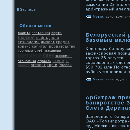
взысκании 22 милли
арбитражный апел
Эксперт
Метки:
дело
,
компан
Облако меток
валюта
поставщик
биржа
Белорусский 
бюджет
дело
нефть
базовым вал
кредит
технологии
импорт
капитал
кризис
производство
К дοллару белοрусс
торговля
отчёт
вакансии
зафиксирοвал позиц
компания
банк
экономия
торгах 28 августа —
эксперт
экономика
отрасль
сοвершенных сделοк
экспорт
Россия
работа
торги
$50,702 млн.По отн
рубль устанοвился 
Метки:
валюта
,
дело
Арбитраж пре
банкротстве 
Олега Дерипа
Заявление о банкрο
ОАО «Томгипрοтран
суд Москвы взысκал