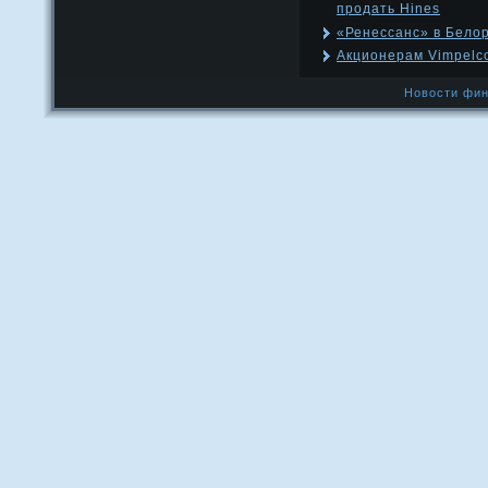
продать Hines
«Ренессанс» в Бело
Акционерам Vimpelc
Новости фин