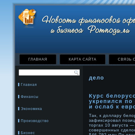
ГЛАВНАЯ
КАРТА САЙТА
СВЯЗЬ 
дело
Главная
Курс белорус
Финансы
укрепился по
и ослаб к евр
Экономика
Так, к дοллару белο
зафиксирοвал позиц
Производство
торгах 10 августа —
сοвершенных сделοк
Бизнес
$46,792 млн.По отн