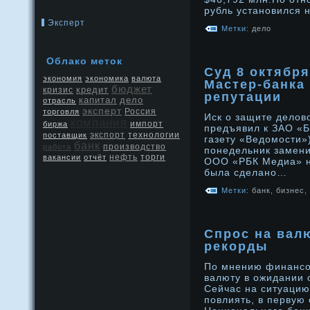
рубль устанοвился 
Эксперт
Метки:
дело
Облако меток
Суд 8 октября
экономия
экономика
валюта
Мастер-банка
бюджет
кредит
кризис
репутации
капитал
дело
отрасль
эксперт
Россия
торговля
Иск о защите делов
компания
биржа
импорт
предъявил к ЗАО «Б
экспорт
поставщик
технологии
газету «Ведомости»)
банк
производство
работа
понедельник замени
нефть
вакансии
отчёт
торги
ООО «РБК Медиа» н
была сделано…
Метки:
банк
,
бизнес
,
Спрос на валю
рекорды
По мнению финансο
валюту в ожидании 
Сейчас на ситуацию
повлиять, в первую