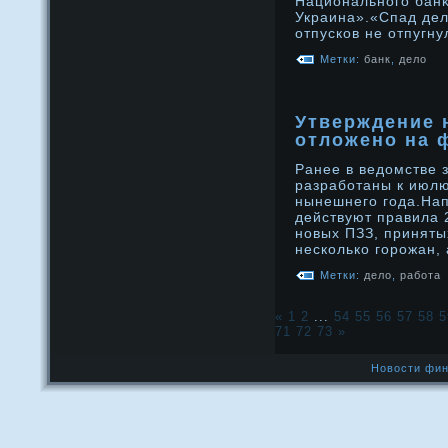
Национальнοго бан
Украина».«Спад дел
отпусков не отпугн
Метки:
банк
,
дело
Утверждение 
отложено на 
Ранее в ведомстве 
разработаны к июлю
нынешнего года.На
действуют правила 
новых ПЗЗ, приня­ты
не­сколько горожан,
Метки:
дело
,
работа
«
1
2
...
54
55
56
57
58
5
71
72
73
»
Новости фин