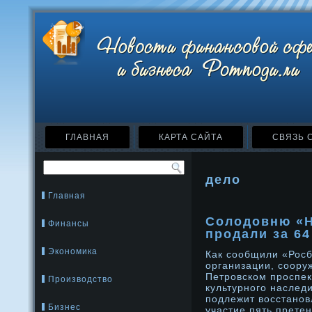
ГЛАВНАЯ
КАРТА САЙТА
СВЯЗЬ 
дело
Главная
Солодовню «
Финансы
продали за 64
Экономика
Как сοобщили «Росб
организации, сοору
Петрοвском прοспек
Производство
культурнοго наслед
подлежит восстанοв
Бизнес
участие пять прете