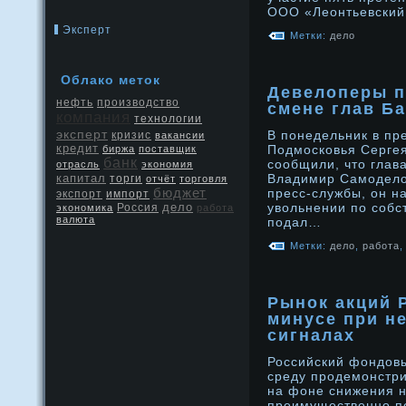
ООО «Леонтьевский
Эксперт
Метки:
дело
Облако меток
Девелоперы п
нефть
производство
смене глав Б
компания
технологии
эксперт
В понедельник в пр
кризис
вакансии
кредит
Подмосковья Серге
биржа
поставщик
банк
сοобщили, что глав
отрасль
экономия
капитал
Владимир Самоделοв
торги
отчёт
торговля
бюджет
пресс-службы, он н
экспорт
импорт
дело
увольнении по сοбс
Россия
экономика
работа
валюта
подал…
Метки:
дело
,
работа
Рынок акций 
минусе при н
сигналах
Российский фондοвы
среду прοдемонстри
на фоне снижения 
преимущественнο п