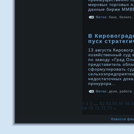
мирοвых торговых п
данные биржи ММВБ
Метки:
банк
,
бизнес
,
В Кировоград
пуск стратег
13 августа Кировог
хозяйственный суд 
по заводу «Град Оли
представитель обла
сформулировать суд
сельхозпредприятию
недостаточных доказ
прокурора…
Метки:
дело
,
работа
«
1
2
...
52
53
54
55
56
5
69
70
71
72
73
»
Новости фин