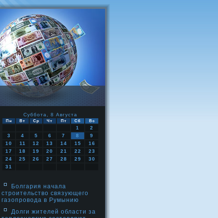
Суббота, 8 Августа
Пн
Вт
Ср
Чт
Пт
Сб
Вс
1
2
3
4
5
6
7
8
9
10
11
12
13
14
15
16
17
18
19
20
21
22
23
24
25
26
27
28
29
30
31
Болгария начала
строительство связующего
газопровода в Румынию
Долги жителей области за