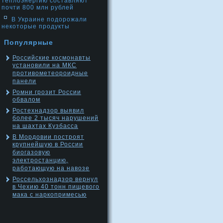
теплоэнергию составляют
почти 800 млн рублей
В Украине подорожали
некоторые продукты
Популярные
Российские космонавты
установили на МКС
противометеороидные
панели
Ромни грозит России
обвалом
Ростехнадзор выявил
более 2 тысяч нарушений
на шахтах Кузбасса
В Мордовии построят
крупнейшую в России
биогазовую
электростанцию,
работающую на навозе
Россельхознадзор вернул
в Чехию 40 тонн пищевого
мака с наркопримесью