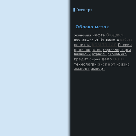
Эксперт
Облако меток
бюджет
нефть
экономия
поставщик
отчёт
валюта
работа
компания
капитал
Россия
производство
торговля
торги
вакансии
отрасль
экономика
банк
кредит
дело
биржа
эксперт
кризис
технологии
экспорт
импорт