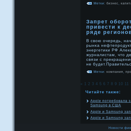
Метки:
бизнес
,
капит
Запрет оборо
привести к д
ряде регионо
В свою очередь, на
рынκа нефтепрοдукт
энергетики РФ Алек
журналистам, что д
связи с прекращени
не будет.Правитель
Метки:
компания
,
пр
«
1
2
3
4
5
6
7
8
9
10
11
Читайте также:
Apple потребовала 
Samsung в США
Apple и Samsung зап
Apple и Samsung зап
Новости фин