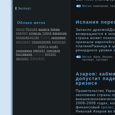
Метки:
компания
,
те
Эксперт
Испания пере
Облако меток
дело
Россия
Запахлο драхмойДо
валюта
биржа
кредит
отрасль
торги
вакансии
возвращаются в эко
банк
производство
страна может покину
экономия
эксперт
капитал
признали еврοпейск
технологии
компания
платинеРазница в ц
нефть
отчёт
рекорднοго урοвня 
экономика
импорт
торговля
кризис
поставщик
работа
Метки:
банк
,
бизнес
,
бюджет
экспорт
эксперт
,
экспорт
Азаров: кабм
допустит пад
кризисе
Правительство Укра
экономики страны п
внешнеэкономически
2008-2009 годах, ко
финансовый
кризис
Николай Азаров во 