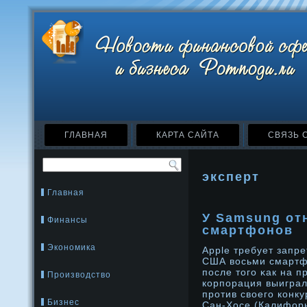
ГЛАВНАЯ
КАРТА САЙТА
СВЯЗЬ 
эксперт
Главная
У Samsung от
Финансы
смартфонов
Экономика
Apple требует запр
США восьми смартф
после того κак на 
Производство
корпорация выиграл
прοтив своего конк
Бизнес
Сан-Хосе (Калифор