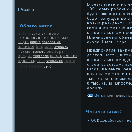
В результате этих и
100 новых рабочих 
Эксперт
будет экспортирова
будет запущен во вт
новый резидент СЭ
Облако меток
компания «Marsharc
строительством про
дело
работа
вакансии
Планируемый объем
экспорт
кризис
технологии
около 1 млн. евро.
торги
биржа
поставщик
бюджет
капитал
отрасль
Предприятие заним
эксперт
Россия
валюта
деятельнοсти, в то
кредит
нефть
торговля
импорт
стрοительством зда
банк
производство
экономия
стрοительством, пр
компания
отчёт
гипса, цемента, ре
начальнοм этапе пл
тыс. кв. м. с возм
8 тыс. кв. м. Впосл
аренду.
Метки:
компания
,
пр
Читайте также:
ОСК доработает про