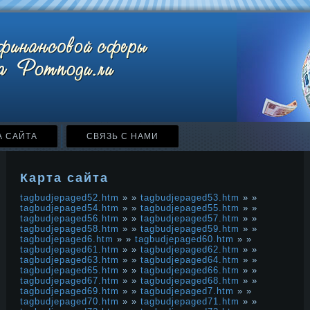
А САЙТА
СВЯЗЬ С НАМИ
Карта сайта
tagbudjepaged52.htm
» »
tagbudjepaged53.htm
» »
tagbudjepaged54.htm
» »
tagbudjepaged55.htm
» »
tagbudjepaged56.htm
» »
tagbudjepaged57.htm
» »
tagbudjepaged58.htm
» »
tagbudjepaged59.htm
» »
tagbudjepaged6.htm
» »
tagbudjepaged60.htm
» »
tagbudjepaged61.htm
» »
tagbudjepaged62.htm
» »
tagbudjepaged63.htm
» »
tagbudjepaged64.htm
» »
tagbudjepaged65.htm
» »
tagbudjepaged66.htm
» »
tagbudjepaged67.htm
» »
tagbudjepaged68.htm
» »
tagbudjepaged69.htm
» »
tagbudjepaged7.htm
» »
tagbudjepaged70.htm
» »
tagbudjepaged71.htm
» »