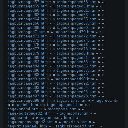
tagbuznpaged57.htm
» »
tagbuznpaged58.htm
» »
tagbuznpaged59.htm
» »
tagbuznpaged6.htm
» »
tagbuznpaged60.htm
» »
tagbuznpaged61.htm
» »
tagbuznpaged62.htm
» »
tagbuznpaged63.htm
» »
tagbuznpaged64.htm
» »
tagbuznpaged65.htm
» »
tagbuznpaged66.htm
» »
tagbuznpaged67.htm
» »
tagbuznpaged68.htm
» »
tagbuznpaged69.htm
» »
tagbuznpaged7.htm
» »
tagbuznpaged70.htm
» »
tagbuznpaged71.htm
» »
tagbuznpaged72.htm
» »
tagbuznpaged73.htm
» »
tagbuznpaged74.htm
» »
tagbuznpaged75.htm
» »
tagbuznpaged76.htm
» »
tagbuznpaged77.htm
» »
tagbuznpaged78.htm
» »
tagbuznpaged79.htm
» »
tagbuznpaged8.htm
» »
tagbuznpaged80.htm
» »
tagbuznpaged81.htm
» »
tagbuznpaged82.htm
» »
tagbuznpaged83.htm
» »
tagbuznpaged84.htm
» »
tagbuznpaged85.htm
» »
tagbuznpaged86.htm
» »
tagbuznpaged87.htm
» »
tagbuznpaged88.htm
» »
tagbuznpaged89.htm
» »
tagbuznpaged9.htm
» »
tagbuznpaged90.htm
» »
tagbuznpaged91.htm
» »
tagbuznpaged92.htm
» »
tagbuznpaged93.htm
» »
tagbuznpaged94.htm
» »
tagbuznpaged95.htm
» »
tagbuznpaged96.htm
» »
tagbuznpaged97.htm
» »
tagbuznpaged98.htm
» »
tagbuznpaged99.htm
» »
tagcapitals.htm
» »
tagcredt.htm
» »
tagdelo.htm
» »
tagdelopaged2.htm
» »
tagekonomi.htm
» »
tagexports.htm
» »
tagexportspaged2.htm
» »
tagimports.htm
» »
tagjoba.htm
» »
tagkompany.htm
» »
tagkompanypaged2.htm
» »
tagkrizis.htm
» »
tagkrizispaged2.htm
» »
tagkrizispaged3.htm
» »