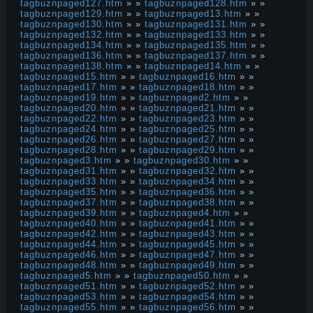
tagbuznpaged127.htm
» »
tagbuznpaged128.htm
» »
tagbuznpaged129.htm
» »
tagbuznpaged13.htm
» »
tagbuznpaged130.htm
» »
tagbuznpaged131.htm
» »
tagbuznpaged132.htm
» »
tagbuznpaged133.htm
» »
tagbuznpaged134.htm
» »
tagbuznpaged135.htm
» »
tagbuznpaged136.htm
» »
tagbuznpaged137.htm
» »
tagbuznpaged138.htm
» »
tagbuznpaged14.htm
» »
tagbuznpaged15.htm
» »
tagbuznpaged16.htm
» »
tagbuznpaged17.htm
» »
tagbuznpaged18.htm
» »
tagbuznpaged19.htm
» »
tagbuznpaged2.htm
» »
tagbuznpaged20.htm
» »
tagbuznpaged21.htm
» »
tagbuznpaged22.htm
» »
tagbuznpaged23.htm
» »
tagbuznpaged24.htm
» »
tagbuznpaged25.htm
» »
tagbuznpaged26.htm
» »
tagbuznpaged27.htm
» »
tagbuznpaged28.htm
» »
tagbuznpaged29.htm
» »
tagbuznpaged3.htm
» »
tagbuznpaged30.htm
» »
tagbuznpaged31.htm
» »
tagbuznpaged32.htm
» »
tagbuznpaged33.htm
» »
tagbuznpaged34.htm
» »
tagbuznpaged35.htm
» »
tagbuznpaged36.htm
» »
tagbuznpaged37.htm
» »
tagbuznpaged38.htm
» »
tagbuznpaged39.htm
» »
tagbuznpaged4.htm
» »
tagbuznpaged40.htm
» »
tagbuznpaged41.htm
» »
tagbuznpaged42.htm
» »
tagbuznpaged43.htm
» »
tagbuznpaged44.htm
» »
tagbuznpaged45.htm
» »
tagbuznpaged46.htm
» »
tagbuznpaged47.htm
» »
tagbuznpaged48.htm
» »
tagbuznpaged49.htm
» »
tagbuznpaged5.htm
» »
tagbuznpaged50.htm
» »
tagbuznpaged51.htm
» »
tagbuznpaged52.htm
» »
tagbuznpaged53.htm
» »
tagbuznpaged54.htm
» »
tagbuznpaged55.htm
» »
tagbuznpaged56.htm
» »