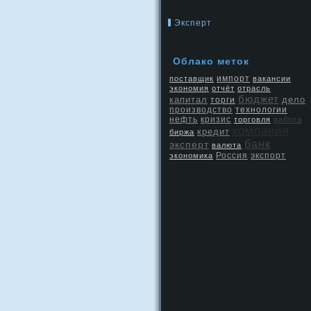
Эксперт
Облако меток
поставщик
импорт
вакансии
экономия
отчёт
отрасль
бюджет
капитал
дело
торги
производство
технологии
нефть
кризис
торговля
работа
компания
кредит
биржа
банк
эксперт
валюта
Россия
экспорт
экономика