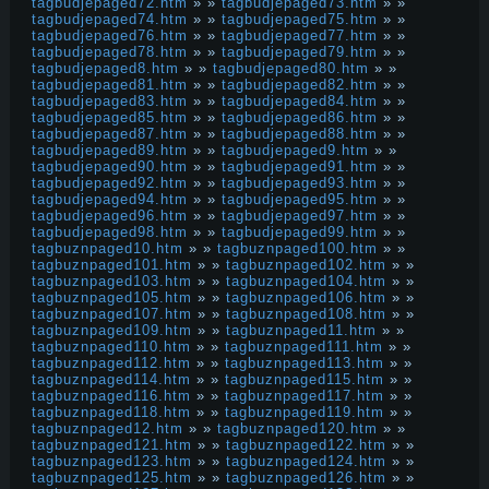
tagbudjepaged72.htm
» »
tagbudjepaged73.htm
» »
tagbudjepaged74.htm
» »
tagbudjepaged75.htm
» »
tagbudjepaged76.htm
» »
tagbudjepaged77.htm
» »
tagbudjepaged78.htm
» »
tagbudjepaged79.htm
» »
tagbudjepaged8.htm
» »
tagbudjepaged80.htm
» »
tagbudjepaged81.htm
» »
tagbudjepaged82.htm
» »
tagbudjepaged83.htm
» »
tagbudjepaged84.htm
» »
tagbudjepaged85.htm
» »
tagbudjepaged86.htm
» »
tagbudjepaged87.htm
» »
tagbudjepaged88.htm
» »
tagbudjepaged89.htm
» »
tagbudjepaged9.htm
» »
tagbudjepaged90.htm
» »
tagbudjepaged91.htm
» »
tagbudjepaged92.htm
» »
tagbudjepaged93.htm
» »
tagbudjepaged94.htm
» »
tagbudjepaged95.htm
» »
tagbudjepaged96.htm
» »
tagbudjepaged97.htm
» »
tagbudjepaged98.htm
» »
tagbudjepaged99.htm
» »
tagbuznpaged10.htm
» »
tagbuznpaged100.htm
» »
tagbuznpaged101.htm
» »
tagbuznpaged102.htm
» »
tagbuznpaged103.htm
» »
tagbuznpaged104.htm
» »
tagbuznpaged105.htm
» »
tagbuznpaged106.htm
» »
tagbuznpaged107.htm
» »
tagbuznpaged108.htm
» »
tagbuznpaged109.htm
» »
tagbuznpaged11.htm
» »
tagbuznpaged110.htm
» »
tagbuznpaged111.htm
» »
tagbuznpaged112.htm
» »
tagbuznpaged113.htm
» »
tagbuznpaged114.htm
» »
tagbuznpaged115.htm
» »
tagbuznpaged116.htm
» »
tagbuznpaged117.htm
» »
tagbuznpaged118.htm
» »
tagbuznpaged119.htm
» »
tagbuznpaged12.htm
» »
tagbuznpaged120.htm
» »
tagbuznpaged121.htm
» »
tagbuznpaged122.htm
» »
tagbuznpaged123.htm
» »
tagbuznpaged124.htm
» »
tagbuznpaged125.htm
» »
tagbuznpaged126.htm
» »