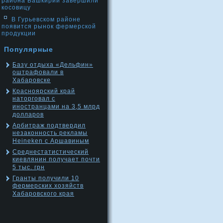
района Башкирии завершили
косовицу
В Гурьевском районе
появится рынок фермерской
продукции
Популярные
Базу отдыха «Дельфин»
оштрафовали в
Хабаровске
Красноярский край
наторговал с
иностранцами на 3,5 млрд
долларов
Арбитраж подтвердил
незаконность рекламы
Heineken c Аршавиным
Среднестатистический
киевлянин получает почти
5 тыс. грн
Гранты получили 10
фермерских хозяйств
Хабаровского края