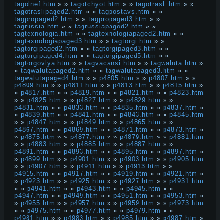
tagolnef.htm
» »
tagotchyot.htm
» »
tagotrasli.htm
» »
tagotraslipaged2.htm
» »
tagpostavs.htm
» »
tagpropaged2.htm
» »
tagpropaged3.htm
» »
tagrussia.htm
» »
tagrussiapaged2.htm
» »
tagtexnologia.htm
» »
tagtexnologiapaged2.htm
» »
tagtexnologiapaged3.htm
» »
tagtorgi.htm
» »
tagtorgipaged2.htm
» »
tagtorgipaged3.htm
» »
tagtorgipaged4.htm
» »
tagtorgipaged5.htm
» »
tagtorgovlya.htm
» »
tagvacansi.htm
» »
tagwaluta.htm
»
»
tagwalutapaged2.htm
» »
tagwalutapaged3.htm
» »
tagwalutapaged4.htm
» »
p4805.htm
» »
p4807.htm
» »
p4809.htm
» »
p4811.htm
» »
p4813.htm
» »
p4815.htm
»
»
p4817.htm
» »
p4819.htm
» »
p4821.htm
» »
p4823.htm
» »
p4825.htm
» »
p4827.htm
» »
p4829.htm
» »
p4831.htm
» »
p4833.htm
» »
p4835.htm
» »
p4837.htm
»
»
p4839.htm
» »
p4841.htm
» »
p4843.htm
» »
p4845.htm
» »
p4847.htm
» »
p4849.htm
» »
p4865.htm
» »
p4867.htm
» »
p4869.htm
» »
p4871.htm
» »
p4873.htm
»
»
p4875.htm
» »
p4877.htm
» »
p4879.htm
» »
p4881.htm
» »
p4883.htm
» »
p4885.htm
» »
p4887.htm
» »
p4891.htm
» »
p4893.htm
» »
p4895.htm
» »
p4897.htm
»
»
p4899.htm
» »
p4901.htm
» »
p4903.htm
» »
p4905.htm
» »
p4907.htm
» »
p4911.htm
» »
p4913.htm
» »
p4915.htm
» »
p4917.htm
» »
p4919.htm
» »
p4921.htm
»
»
p4923.htm
» »
p4925.htm
» »
p4927.htm
» »
p4931.htm
» »
p4941.htm
» »
p4943.htm
» »
p4945.htm
» »
p4947.htm
» »
p4949.htm
» »
p4951.htm
» »
p4953.htm
»
»
p4955.htm
» »
p4957.htm
» »
p4959.htm
» »
p4973.htm
» »
p4975.htm
» »
p4977.htm
» »
p4979.htm
» »
p4981.htm
» »
p4983.htm
» »
p4985.htm
» »
p4987.htm
»