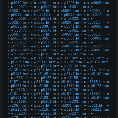
»
p4989.htm
» »
p4991.htm
» »
p4993.htm
» »
p4995.htm
» »
p4997.htm
» »
p4999.htm
» »
p5001.htm
» »
p5003.htm
» »
p5005.htm
» »
p5007.htm
» »
p5009.htm
»
»
p5011.htm
» »
p5013.htm
» »
p5015.htm
» »
p5017.htm
» »
p5019.htm
» »
p5021.htm
» »
p5023.htm
» »
p5025.htm
» »
p5027.htm
» »
p5029.htm
» »
p5031.htm
»
»
p5035.htm
» »
p5039.htm
» »
p5041.htm
» »
p5045.htm
» »
p5047.htm
» »
p5049.htm
» »
p5051.htm
» »
p5055.htm
» »
p5057.htm
» »
p5059.htm
» »
p5061.htm
»
»
p5063.htm
» »
p5065.htm
» »
p5067.htm
» »
p5069.htm
» »
p5071.htm
» »
p5073.htm
» »
p5075.htm
» »
p5077.htm
» »
p5079.htm
» »
p5083.htm
» »
p5085.htm
»
»
p5089.htm
» »
p5091.htm
» »
p5093.htm
» »
p5095.htm
» »
p5097.htm
» »
p5105.htm
» »
p5107.htm
» »
p5109.htm
» »
p5111.htm
» »
p5113.htm
» »
p5115.htm
»
»
p5117.htm
» »
p5119.htm
» »
p5125.htm
» »
p5127.htm
» »
p5129.htm
» »
p5131.htm
» »
p5133.htm
» »
p5135.htm
» »
p5137.htm
» »
p5139.htm
» »
p5141.htm
»
»
p5143.htm
» »
p5145.htm
» »
p5147.htm
» »
p5149.htm
» »
p5151.htm
» »
p5153.htm
» »
p5155.htm
» »
p5157.htm
» »
p5159.htm
» »
p5161.htm
» »
p5165.htm
»
»
p5167.htm
» »
p5169.htm
» »
p5171.htm
» »
p5173.htm
» »
p5175.htm
» »
p5177.htm
» »
p5179.htm
» »
p5181.htm
» »
p5183.htm
» »
p5187.htm
» »
p5189.htm
»
»
p5191.htm
» »
p5193.htm
» »
p5195.htm
» »
p5197.htm
» »
p5199.htm
» »
p5201.htm
» »
p5203.htm
» »
p5205.htm
» »
p5207.htm
» »
p5209.htm
» »
p5211.htm
»
»
p5213.htm
» »
p5215.htm
» »
p5217.htm
» »
p5221.htm
» »
p5223.htm
» »
p5225.htm
» »
p5227.htm
» »
p5229.htm
» »
p5231.htm
» »
p5233.htm
» »
p5235.htm
»