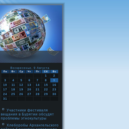
Воскресенье, 9 Августа
Пн
Вт
Ср
Чт
Пт
Сб
Вс
1
2
3
4
5
6
7
8
9
10
11
12
13
14
15
16
17
18
19
20
21
22
23
24
25
26
27
28
29
30
31
Участники фестиваля
вещания в Бурятии обсудят
проблемы этнокультуры
Хлеборобы Архангельского