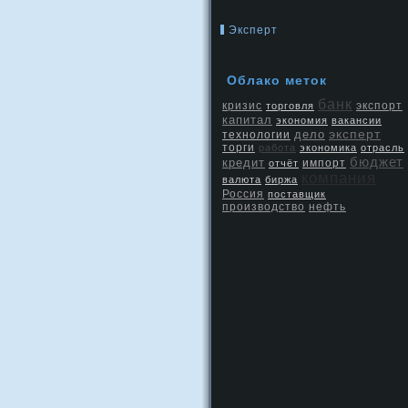
Эксперт
Облако меток
банк
кризис
экспорт
торговля
капитал
экономия
вакансии
эксперт
дело
технологии
торги
работа
экономика
отрасль
бюджет
кредит
отчёт
импорт
компания
валюта
биржа
Россия
поставщик
производство
нефть