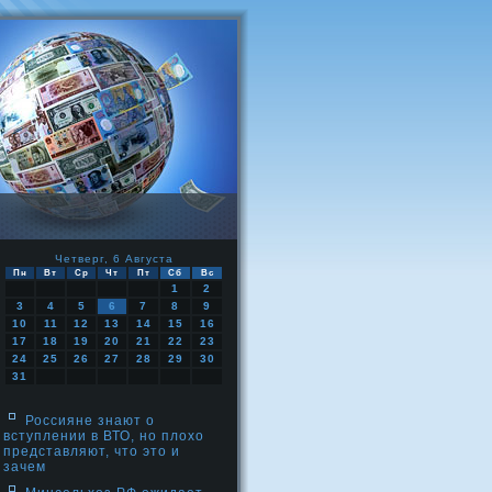
Четверг, 6 Августа
Пн
Вт
Ср
Чт
Пт
Сб
Вс
1
2
3
4
5
6
7
8
9
10
11
12
13
14
15
16
17
18
19
20
21
22
23
24
25
26
27
28
29
30
31
Россияне знают о
вступлении в ВТО, но плохо
представляют, что это и
зачем