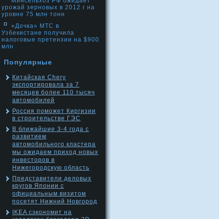
Минсельхоз РФ ожидает
урожай зерновых в 2012 г на
уровне 75 млн тонн
«Дочка» МТС в
Узбекистане получила
налоговые претензии на $900
млн
Популярные
Китайская Chery
экспортировала за 7
месяцев более 110 тысяч
автомобилей
Россия поможет Киргизии
в строительстве ГЭС
В ближайшие 3-4 года с
развитием
автомобильного кластера
мы ожидаем приход новых
инвесторов в
Нижегородскую область
Представители деловых
кругов Японии с
официальным визитом
посетят Нижний Новгород
IKEA сэкономит на