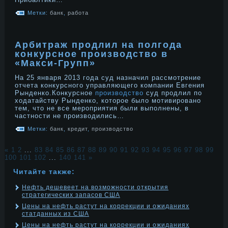
Метки:
банк
,
работа
Арбитраж продлил на полгода
конкурсное производство в
«Макси-Групп»
На 25 января 2013 года суд назначил рассмотрение
отчета конкурсного управляющего компании Евгения
Рынденко.Конкурсное
производство
суд продлил по
ходатайству Рынденко, которое было мотивировано
тем, что не все мероприятия были выполнены, в
частности не производились…
Метки:
банк
,
кредит
,
производство
«
1
2
...
83
84
85
86
87
88
89
90
91
92
93
94
95
96
97
98
99
100
101
102
...
140
141
»
Читайте также:
Нефть дешевеет на возможности открытия
стратегических запасов США
Цены на нефть растут на коррекции и ожиданиях
статданных из США
Цены на нефть растут на коррекции и ожиданиях