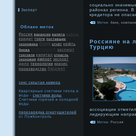
социально значимые
районах региона. В 
Эксперт
кредитора не опас
Метки:
банк
,
компан
Облако меток
Россия
вакансии
валюта
работа
кредит
торги
поставщик
Россияне на 
банк
нефть
экономика
отчёт
Турцию
компания
эксперт
биржа
капитал
торговля
отрасль
экспорт
экономия
импорт
дело
кризис
технологии
бюджет
производство
секс скрытая камера
Квартирные счетчики тепла и
воды -
счетчики воды
.
Счетчики горячей и холодной
воды.
ассоциации отметил
перезарядка огнетушителей
лидирующим напра
от ПожКонтроль
Метки:
Россия