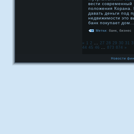
вести современный
положения Корана. 
давать деньги под 
недвижимости это 
банк покупает дом
Метки:
банк
,
бизнес
«
1
2
...
27
28
29
30
31
3
44
45
46
...
873
874
»
Новости фин