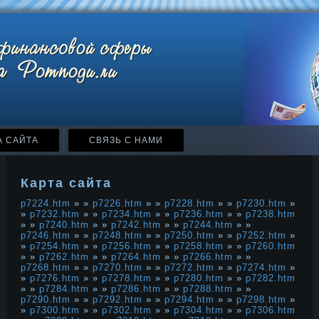
А САЙТА
СВЯЗЬ С НАМИ
Карта сайта
p7224.htm
» »
p7226.htm
» »
p7228.htm
» »
p7230.htm
»
»
p7232.htm
» »
p7234.htm
» »
p7236.htm
» »
p7238.htm
» »
p7240.htm
» »
p7242.htm
» »
p7244.htm
» »
p7246.htm
» »
p7248.htm
» »
p7250.htm
» »
p7252.htm
»
»
p7254.htm
» »
p7256.htm
» »
p7258.htm
» »
p7260.htm
» »
p7262.htm
» »
p7264.htm
» »
p7266.htm
» »
p7268.htm
» »
p7270.htm
» »
p7272.htm
» »
p7274.htm
»
»
p7276.htm
» »
p7278.htm
» »
p7280.htm
» »
p7282.htm
» »
p7284.htm
» »
p7286.htm
» »
p7288.htm
» »
p7290.htm
» »
p7292.htm
» »
p7294.htm
» »
p7298.htm
»
»
p7300.htm
» »
p7302.htm
» »
p7304.htm
» »
p7306.htm