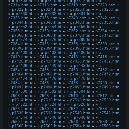
» »
p7308.htm
» »
p7310.htm
» »
p7312.htm
» »
p7314.htm
» »
p7316.htm
» »
p7318.htm
» »
p7320.htm
»
»
p7322.htm
» »
p7324.htm
» »
p7326.htm
» »
p7328.htm
» »
p7330.htm
» »
p7332.htm
» »
p7334.htm
» »
p7336.htm
» »
p7338.htm
» »
p7340.htm
» »
p7342.htm
»
»
p7344.htm
» »
p7346.htm
» »
p7348.htm
» »
p7350.htm
» »
p7352.htm
» »
p7354.htm
» »
p7356.htm
» »
p7358.htm
» »
p7360.htm
» »
p7362.htm
» »
p7364.htm
»
»
p7366.htm
» »
p7368.htm
» »
p7370.htm
» »
p7372.htm
» »
p7374.htm
» »
p7376.htm
» »
p7380.htm
» »
p7384.htm
» »
p7386.htm
» »
p7388.htm
» »
p7390.htm
»
»
p7392.htm
» »
p7394.htm
» »
p7396.htm
» »
p7398.htm
» »
p7400.htm
» »
p7402.htm
» »
p7406.htm
» »
p7410.htm
» »
p7414.htm
» »
p7416.htm
» »
p7418.htm
»
»
p7420.htm
» »
p7424.htm
» »
p7428.htm
» »
p7432.htm
» »
p7438.htm
» »
p7440.htm
» »
p7442.htm
» »
p7454.htm
» »
p7458.htm
» »
p7460.htm
» »
p7462.htm
»
»
p7464.htm
» »
p7466.htm
» »
p7468.htm
» »
p7472.htm
» »
p7474.htm
» »
p7476.htm
» »
p7478.htm
» »
p7484.htm
» »
p7486.htm
» »
p7488.htm
» »
p7490.htm
»
»
p7492.htm
» »
p7494.htm
» »
p7496.htm
» »
p7498.htm
» »
p7500.htm
» »
p7502.htm
» »
p7504.htm
» »
p7506.htm
» »
p7508.htm
» »
p7510.htm
» »
p7512.htm
»
»
p7514.htm
» »
p7516.htm
» »
p7518.htm
» »
p7520.htm
» »
p7522.htm
» »
p7524.htm
» »
p7526.htm
» »
p7528.htm
» »
p7530.htm
» »
p7532.htm
» »
p7534.htm
»
»
p7536.htm
» »
p7538.htm
» »
p7540.htm
» »
p7542.htm
» »
p7544.htm
» »
p7546.htm
» »
p7548.htm
» »
p7550.htm
» »
p7554.htm
» »
p7556.htm
» »
p7558.htm
»
»
p7560.htm
» »
p7562.htm
» »
p7564.htm
» »
p7566.htm