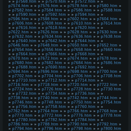
» »
p7568.htm
» »
p7570.htm
» »
p7572.htm
» »
p7574.htm
» »
p7576.htm
» »
p7578.htm
» »
p7580.htm
»
»
p7582.htm
» »
p7584.htm
» »
p7586.htm
» »
p7588.htm
» »
p7590.htm
» »
p7592.htm
» »
p7594.htm
» »
p7596.htm
» »
p7598.htm
» »
p7602.htm
» »
p7604.htm
»
»
p7606.htm
» »
p7608.htm
» »
p7610.htm
» »
p7614.htm
» »
p7616.htm
» »
p7618.htm
» »
p7620.htm
» »
p7622.htm
» »
p7626.htm
» »
p7628.htm
» »
p7630.htm
»
»
p7632.htm
» »
p7634.htm
» »
p7636.htm
» »
p7638.htm
» »
p7640.htm
» »
p7642.htm
» »
p7644.htm
» »
p7646.htm
» »
p7648.htm
» »
p7650.htm
» »
p7652.htm
»
»
p7654.htm
» »
p7656.htm
» »
p7658.htm
» »
p7660.htm
» »
p7664.htm
» »
p7666.htm
» »
p7668.htm
» »
p7670.htm
» »
p7672.htm
» »
p7674.htm
» »
p7678.htm
»
»
p7680.htm
» »
p7682.htm
» »
p7684.htm
» »
p7686.htm
» »
p7688.htm
» »
p7690.htm
» »
p7692.htm
» »
p7694.htm
» »
p7696.htm
» »
p7698.htm
» »
p7700.htm
»
»
p7702.htm
» »
p7704.htm
» »
p7706.htm
» »
p7708.htm
» »
p7710.htm
» »
p7712.htm
» »
p7714.htm
» »
p7716.htm
» »
p7718.htm
» »
p7720.htm
» »
p7722.htm
»
»
p7724.htm
» »
p7726.htm
» »
p7728.htm
» »
p7730.htm
» »
p7732.htm
» »
p7734.htm
» »
p7736.htm
» »
p7738.htm
» »
p7740.htm
» »
p7742.htm
» »
p7744.htm
»
»
p7746.htm
» »
p7748.htm
» »
p7750.htm
» »
p7754.htm
» »
p7756.htm
» »
p7758.htm
» »
p7760.htm
» »
p7762.htm
» »
p7764.htm
» »
p7766.htm
» »
p7768.htm
»
»
p7770.htm
» »
p7772.htm
» »
p7776.htm
» »
p7778.htm
» »
p7780.htm
» »
p7782.htm
» »
p7784.htm
» »
p7786.htm
» »
p7788.htm
» »
p7790.htm
» »
p7792.htm
»
»
p7794.htm
» »
p7796.htm
» »
p7798.htm
» »
p7800.htm