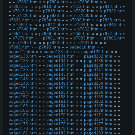
» »
p7802.htm
» »
p7804.htm
» »
p7806.htm
» »
p7808.htm
» »
p7810.htm
» »
p7812.htm
» »
p7814.htm
»
»
p7816.htm
» »
p7818.htm
» »
p7820.htm
» »
p7822.htm
» »
p7826.htm
» »
p7828.htm
» »
p7830.htm
» »
p7832.htm
» »
p7834.htm
» »
p7836.htm
» »
p7838.htm
»
»
p7840.htm
» »
p7842.htm
» »
p7844.htm
» »
p7846.htm
» »
p7848.htm
» »
p7850.htm
» »
p7852.htm
» »
p7854.htm
» »
p7856.htm
» »
p7858.htm
» »
p7877.htm
»
»
p7879.htm
» »
p7881.htm
» »
p7883.htm
» »
p7885.htm
» »
p7887.htm
» »
p7889.htm
» »
p7891.htm
» »
p7893.htm
» »
p7895.htm
» »
paged10.htm
» »
paged11.htm
» »
paged128.htm
» »
paged129.htm
» »
paged130.htm
» »
paged131.htm
» »
paged132.htm
» »
paged133.htm
» »
paged134.htm
» »
paged135.htm
» »
paged136.htm
» »
paged137.htm
» »
paged138.htm
» »
paged139.htm
» »
paged140.htm
» »
paged141.htm
» »
paged142.htm
» »
paged143.htm
» »
paged144.htm
» »
paged145.htm
» »
paged146.htm
» »
paged147.htm
» »
paged148.htm
» »
paged149.htm
» »
paged150.htm
» »
paged151.htm
» »
paged152.htm
» »
paged153.htm
» »
paged154.htm
» »
paged155.htm
» »
paged156.htm
» »
paged157.htm
» »
paged158.htm
» »
paged159.htm
» »
paged160.htm
» »
paged161.htm
» »
paged162.htm
» »
paged163.htm
» »
paged164.htm
» »
paged165.htm
» »
paged166.htm
» »
paged167.htm
» »
paged168.htm
» »
paged169.htm
» »
paged170.htm
» »
paged171.htm
» »
paged172.htm
» »
paged173.htm
» »
paged174.htm
» »
paged175.htm
» »
paged176.htm
» »
paged177.htm
» »
paged178.htm
» »
paged179.htm
» »
paged180.htm
» »
paged181.htm
» »
paged182.htm
» »
paged183.htm
» »