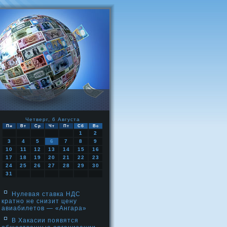
Четверг, 6 Августа
Пн
Вт
Ср
Чт
Пт
Сб
Вс
1
2
3
4
5
6
7
8
9
10
11
12
13
14
15
16
17
18
19
20
21
22
23
24
25
26
27
28
29
30
31
Нулевая ставка НДС
кратно не снизит цену
авиабилетов — «Ангара»
В Хакасии появятся