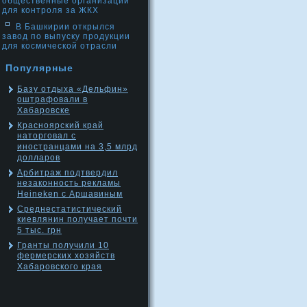
общественные организации
для контроля за ЖКХ
В Башкирии открылся
завод по выпуску продукции
для космической отрасли
Популярные
Базу отдыха «Дельфин»
оштрафовали в
Хабаровске
Красноярский край
наторговал с
иностранцами на 3,5 млрд
долларов
Арбитраж подтвердил
незаконность рекламы
Heineken c Аршавиным
Среднестатистический
киевлянин получает почти
5 тыс. грн
Гранты получили 10
фермерских хозяйств
Хабаровского края