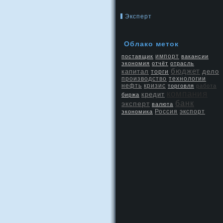
Эксперт
Облако меток
поставщик
импорт
вакансии
экономия
отчёт
отрасль
бюджет
капитал
дело
торги
производство
технологии
нефть
кризис
торговля
работа
компания
кредит
биржа
банк
эксперт
валюта
Россия
экспорт
экономика